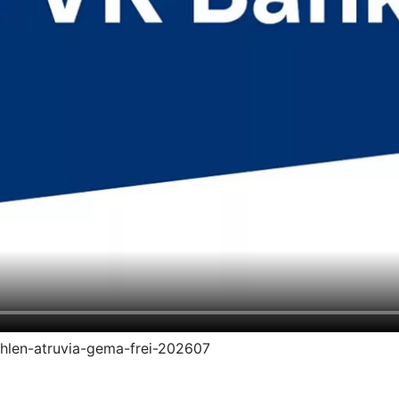
zahlen-atruvia-gema-frei-202607