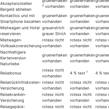
gruenerhaken
gruenerhaken
gruene
Akzeptanzstellen
2
vorhanden
vorhanden
vorhan
Bargeld abheben
Kontaktlos und mit
gruenerhaken
gruenerhaken
gruene
Smartphone bezahlen
vorhanden
vorhanden
vorhan
Mietwagen und Hotel
grauerstrich
gruenerhaken
gruene
reservieren
grauer Strich
vorhanden
vorhan
Mietwagen-
rotesx
nicht
rotesx
nicht
rotesx
Vollkaskoversicherung
vorhanden
vorhanden
vorhan
Nachhaltigere
gruenerhaken
gruenerhaken
gruene
Kartenversion
vorhanden
vorhanden
vorhan
Naturliebe
rotesx
nicht
1
Reisebonus
4 %
text
4 %
tex
vorhanden
Reiserücktrittskosten-
rotesx
nicht
rotesx
nicht
rotesx
Versicherung
vorhanden
vorhanden
vorhan
Reisekranken-
rotesx
nicht
rotesx
nicht
rotesx
Versicherung
vorhanden
vorhanden
vorhan
Reisegepäck-
rotesx
nicht
rotesx
nicht
rotesx