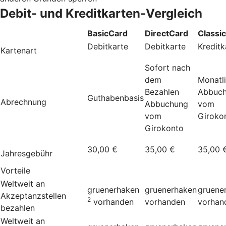
Debit- und Kreditkarten-Vergleich
BasicCard
DirectCard
Classi
Debitkarte
Debitkarte
Kreditk
Kartenart
Sofort nach
dem
Monatl
Bezahlen
Abbuc
Guthabenbasis
Abrechnung
Abbuchung
vom
vom
Giroko
Girokonto
30,00 €
35,00 €
35,00 
Jahresgebühr
Vorteile
Weltweit an
gruenerhaken
gruenerhaken
gruene
Akzeptanzstellen
2
vorhanden
vorhanden
vorhan
bezahlen
Weltweit an