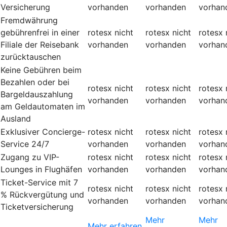
Versicherung
vorhanden
vorhanden
vorhan
Fremdwährung
gebührenfrei in einer
rotesx
nicht
rotesx
nicht
rotesx
Filiale der Reisebank
vorhanden
vorhanden
vorhan
zurücktauschen
Keine Gebühren beim
Bezahlen oder bei
rotesx
nicht
rotesx
nicht
rotesx
Bargeldauszahlung
vorhanden
vorhanden
vorhan
am Geldautomaten im
Ausland
Exklusiver Concierge-
rotesx
nicht
rotesx
nicht
rotesx
Service 24/7
vorhanden
vorhanden
vorhan
Zugang zu VIP-
rotesx
nicht
rotesx
nicht
rotesx
Lounges in Flughäfen
vorhanden
vorhanden
vorhan
Ticket-Service mit 7
rotesx
nicht
rotesx
nicht
rotesx
% Rückvergütung und
vorhanden
vorhanden
vorhan
Ticketversicherung
Mehr
Mehr
Mehr erfahren