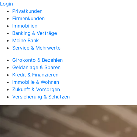
Login
Privatkunden
Firmenkunden
Immobilien
Banking & Verträge
Meine Bank
Service & Mehrwerte
Girokonto & Bezahlen
Geldanlage & Sparen
Kredit & Finanzieren
Immobilie & Wohnen
Zukunft & Vorsorgen
Versicherung & Schützen